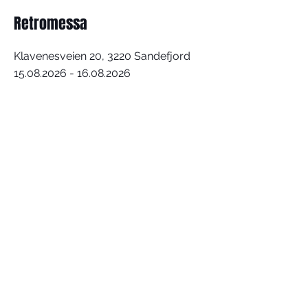
Retromessa
Klavenesveien 20, 3220 Sandefjord
15.08.2026 - 16.08.2026
KONTAKT OSS
post@dicetrolls.no
Abboner på vårt nyhetsbrev!
*