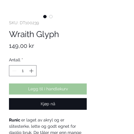
SKU: DT100239
Wraith Glyph
Pris
149,00 kr
Antall
*
Legg til i handlekurv
Kjøp nå
Runic 
er laget av akryl og er 
slitesterke, lette og godt egnet for 
daglig bruk. De tåler mer enn mange 