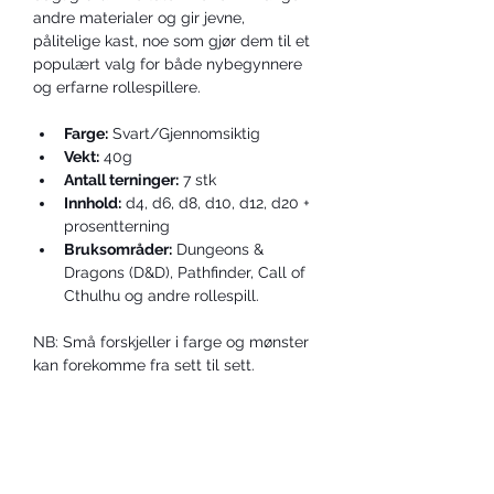
andre materialer og gir jevne, 
pålitelige kast, noe som gjør dem til et 
populært valg for både nybegynnere 
og erfarne rollespillere.
Farge:
 Svart/Gjennomsiktig
Vekt:
 40g
Antall terninger:
 7 stk
Innhold:
 d4, d6, d8, d10, d12, d20 + 
prosentterning
Bruksområder:
 Dungeons & 
Dragons (D&D), Pathfinder, Call of 
Cthulhu og andre rollespill.
NB: Små forskjeller i farge og mønster 
kan forekomme fra sett til sett.