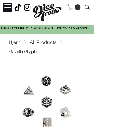
FRI FRAKT OVER 699,-
RASK LEVERING 2 - 5 VIRKEDAGER
Hjem
All Products
Wraith Glyph