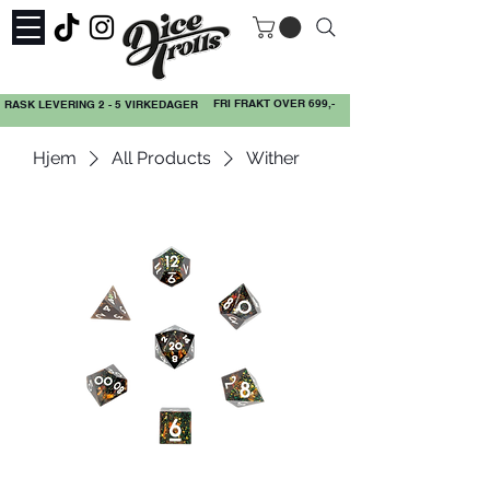
FRI FRAKT OVER 699,-
RASK LEVERING 2 - 5 VIRKEDAGER
Hjem
All Products
Wither