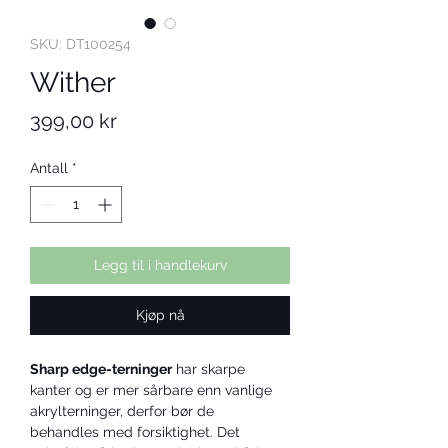
SKU: DT100254
Wither
Pris
399,00 kr
Antall
*
Legg til i handlekurv
Kjøp nå
Sharp edge-terninger
 har skarpe 
kanter og er mer sårbare enn vanlige 
akrylterninger, derfor bør de 
behandles med forsiktighet. Det 