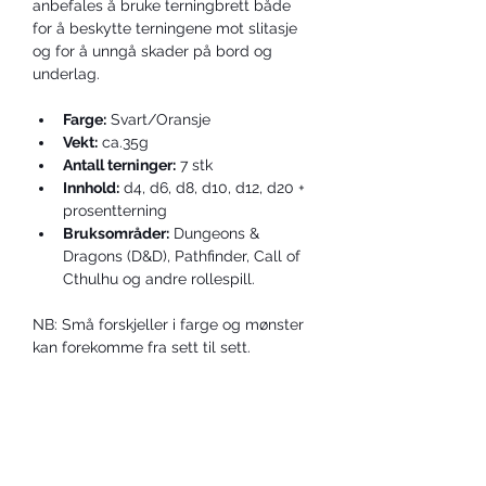
anbefales å bruke terningbrett både 
for å beskytte terningene mot slitasje 
og for å unngå skader på bord og 
underlag.
Farge:
 Svart/Oransje
Vekt:
 ca.35g
Antall terninger:
 7 stk
Innhold:
 d4, d6, d8, d10, d12, d20 + 
prosentterning
Bruksområder:
 Dungeons & 
Dragons (D&D), Pathfinder, Call of 
Cthulhu og andre rollespill.
NB: Små forskjeller i farge og mønster 
kan forekomme fra sett til sett.
KONTAKT OSS