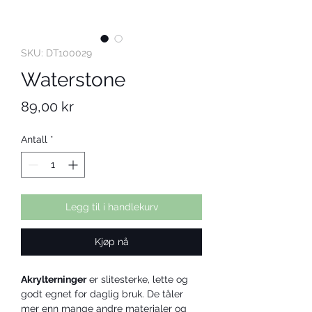
SKU: DT100029
Waterstone
Pris
89,00 kr
Antall
*
Legg til i handlekurv
Kjøp nå
Akrylterninger
 er slitesterke, lette og 
godt egnet for daglig bruk. De tåler 
mer enn mange andre materialer og 