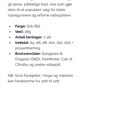
gir jevne, pålitelige kast, noe som gjør 
dem til et populært valg for både 
nybegynnere og erfarne rollespillere.
Farge:
 Grå/Blå
Vekt:
 28g
Antall terninger:
 7 stk
Innhold:
 d4, d6, d8, d10, d12, d20 + 
prosentterning
Bruksområder:
 Dungeons & 
Dragons (D&D), Pathfinder, Call of 
Cthulhu og andre rollespill.
NB: Små forskjeller i farge og mønster 
kan forekomme fra sett til sett.
KONTAKT OSS