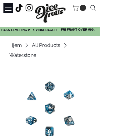
FRI FRAKT OVER 699,-
RASK LEVERING 2 - 5 VIRKEDAGER
Hjem
All Products
Waterstone