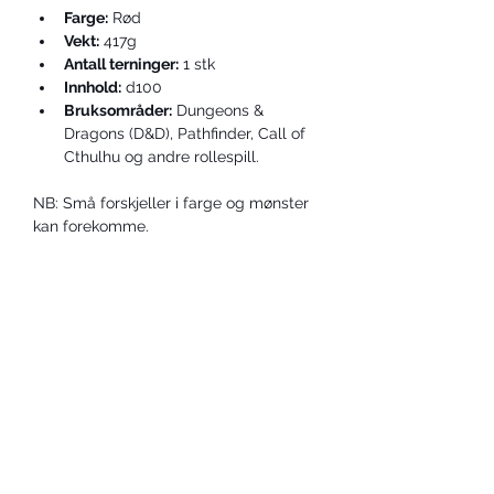
Farge:
 Rød
Vekt:
 417g
Antall terninger:
 1 stk
Innhold:
 d100
Bruksområder:
 Dungeons & 
Dragons (D&D), Pathfinder, Call of 
Cthulhu og andre rollespill.
NB: Små forskjeller i farge og mønster 
kan forekomme.
KONTAKT OSS
post@dicetrolls.no
Abboner på vårt nyhetsbrev!
*