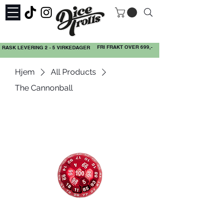
FRI FRAKT OVER 699,-
RASK LEVERING 2 - 5 VIRKEDAGER
Hjem
All Products
The Cannonball