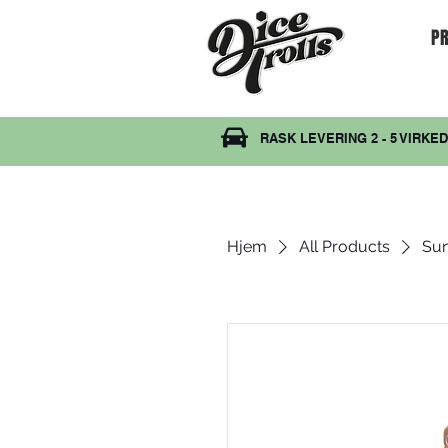
PR
RASK LEVERING 2 - 5 VIRKE
Hjem
All Products
Su