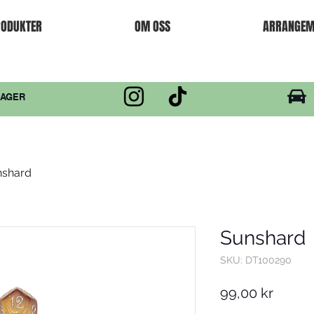
ODUKTER
OM OSS
ARRANGEM
DAGER
nshard
Sunshard
SKU: DT100290
Pris
99,00 kr