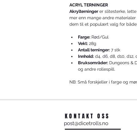
ACRYL TERNINGER
Akrylterninger
 er slitesterke, let
mer enn mange andre materialer og
dem til et populært valg for både
Farge:
 Rød/Gul
Vekt:
 28g
Antall terninger:
 7 stk
Innhold:
 d4, d6, d8, d10, d12,
Bruksområder:
 Dungeons & Dr
og andre rollespill.
NB: Små forskjeller i farge og møn
KONTAKT OSS
post@dicetrolls.no