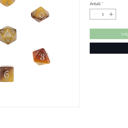
Antall
*
Leg