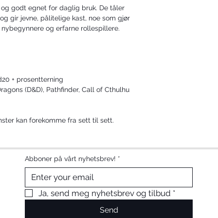
te og godt egnet for daglig bruk. De tåler 
 gir jevne, pålitelige kast, noe som gjør 
 nybegynnere og erfarne rollespillere.
 d20 + prosentterning
agons (D&D), Pathfinder, Call of Cthulhu 
ster kan forekomme fra sett til sett.
Abboner på vårt nyhetsbrev!
*
Ja, send meg nyhetsbrev og tilbud
*
Send