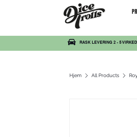
PR
RASK LEVERING 2 - 5 VIRKE
Hjem
All Products
Roy