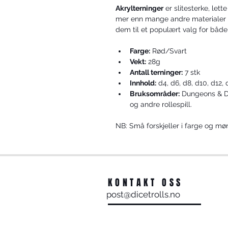
Akrylterninger
 er slitesterke, let
mer enn mange andre materialer og
dem til et populært valg for både
Farge:
 Rød/Svart
Vekt:
 28g
Antall terninger:
 7 stk
Innhold:
 d4, d6, d8, d10, d12,
Bruksområder:
 Dungeons & Dr
og andre rollespill.
NB: Små forskjeller i farge og møn
KONTAKT OSS
post@dicetrolls.no