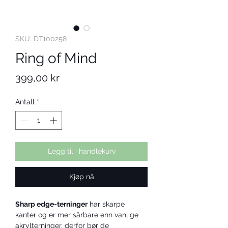
SKU: DT100258
Ring of Mind
Pris
399,00 kr
Antall
*
Legg til i handlekurv
Kjøp nå
Sharp edge-terninger
 har skarpe 
kanter og er mer sårbare enn vanlige 
akrylterninger, derfor bør de 