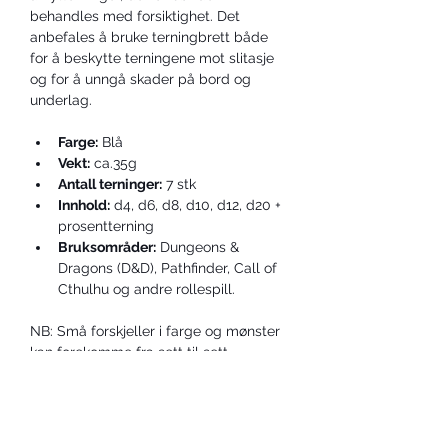
behandles med forsiktighet. Det 
anbefales å bruke terningbrett både 
for å beskytte terningene mot slitasje 
og for å unngå skader på bord og 
underlag.
Farge:
 Blå
Vekt:
 ca.35g
Antall terninger:
 7 stk
Innhold:
 d4, d6, d8, d10, d12, d20 + 
prosentterning
Bruksområder:
 Dungeons & 
Dragons (D&D), Pathfinder, Call of 
Cthulhu og andre rollespill.
NB: Små forskjeller i farge og mønster 
kan forekomme fra sett til sett.