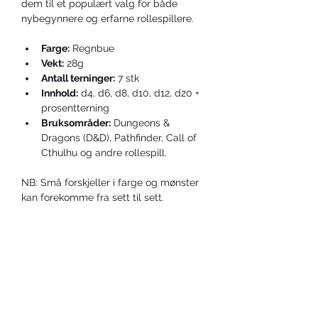
dem til et populært valg for både 
nybegynnere og erfarne rollespillere.
Farge:
 Regnbue
Vekt:
 28g
Antall terninger:
 7 stk
Innhold:
 d4, d6, d8, d10, d12, d20 + 
prosentterning
Bruksområder:
 Dungeons & 
Dragons (D&D), Pathfinder, Call of 
Cthulhu og andre rollespill.
NB: Små forskjeller i farge og mønster 
kan forekomme fra sett til sett.
KONTAKT OSS
post@dicetrolls.no