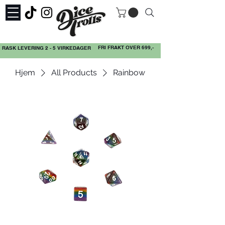
FRI FRAKT OVER 699,-
RASK LEVERING 2 - 5 VIRKEDAGER
Hjem
All Products
Rainbow