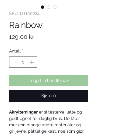
SKU: DT100224
Rainbow
Pris
129,00 kr
Antall
*
Legg til i handlekurv
Kjøp nå
Akrylterninger
 er slitesterke, lette og 
godt egnet for daglig bruk. De tåler 
mer enn mange andre materialer og 
gir jevne, pålitelige kast, noe som gjør 