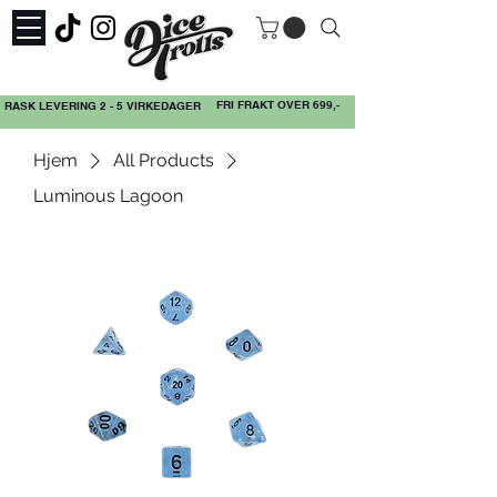
FRI FRAKT OVER 699,-
RASK LEVERING 2 - 5 VIRKEDAGER
Hjem
All Products
Luminous Lagoon