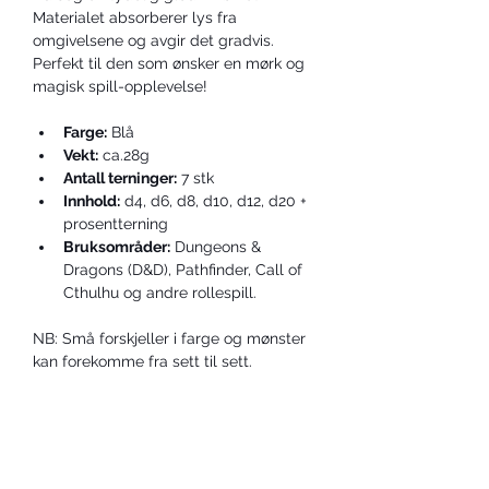
Materialet absorberer lys fra 
omgivelsene og avgir det gradvis. 
Perfekt til den som ønsker en mørk og 
magisk spill-opplevelse!
Farge:
 Blå
Vekt:
 ca.28g
Antall terninger:
 7 stk
Innhold:
 d4, d6, d8, d10, d12, d20 + 
prosentterning
Bruksområder:
 Dungeons & 
Dragons (D&D), Pathfinder, Call of 
Cthulhu og andre rollespill.
NB: Små forskjeller i farge og mønster 
kan forekomme fra sett til sett.