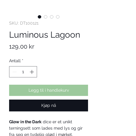
SKU: DT100121
Luminous Lagoon
Pris
129,00 kr
Antall
*
Legg til i handlekurv
Kjøp nå
Glow in the Dark
 dice er et unikt 
terningsett som lades med lys og gir 
fra seg en tydelig glød i mørket. 